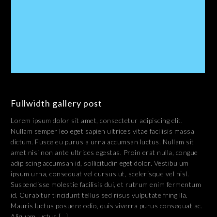
Fullwidth gallery post
Lorem ipsum dolor sit amet, consectetur adipiscing elit.
Nullam semper leo eget sapien ultrices vitae facilisis massa
dictum. Fusce eu purus a urna accumsan luctus. Nullam sit
amet nisi non ante ultrices egestas. Proin erat nulla, congue
adipiscing accumsan id, sollicitudin eget dolor. Vestibulum
ipsum urna, consequat vel cursus ut, scelerisque vel nisl.
Suspendisse molestie facilisis dui, et rutrum enim fermentum
id. Curabitur tincidunt tellus sed risus vulputate fringilla.
Mauris luctus posuere odio, quis viverra purus consequat ac.
Aliquam luctus […]