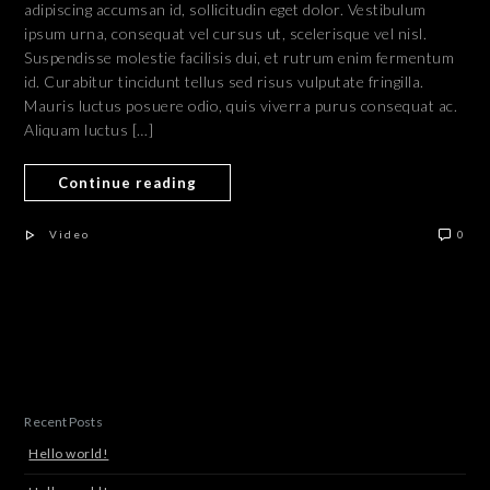
adipiscing accumsan id, sollicitudin eget dolor. Vestibulum
ipsum urna, consequat vel cursus ut, scelerisque vel nisl.
Suspendisse molestie facilisis dui, et rutrum enim fermentum
id. Curabitur tincidunt tellus sed risus vulputate fringilla.
Mauris luctus posuere odio, quis viverra purus consequat ac.
Aliquam luctus […]
Continue reading
Video
0
Recent Posts
Hello world!